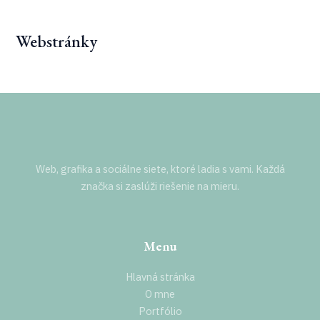
Preskočiť
MAI
na
Webstránky
MEN
obsah
Web, grafika a sociálne siete, ktoré ladia s vami. Každá
značka si zaslúži riešenie na mieru.
Menu
Hlavná stránka
O mne
Portfólio